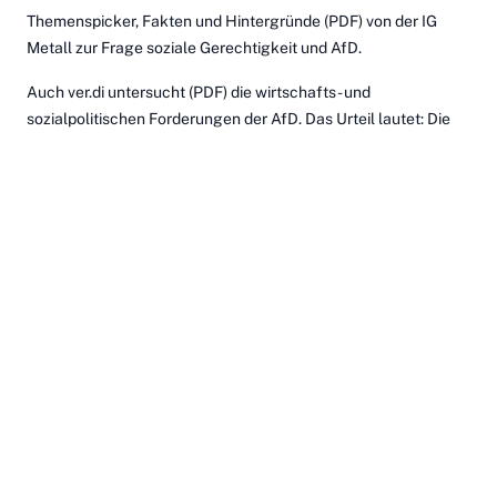
Themenspicker, Fakten und Hintergründe
(PDF) von der IG
Metall zur Frage soziale Gerechtigkeit und AfD.
Auch ver.di
untersucht
(PDF) die wirtschafts- und
sozialpolitischen Forderungen der AfD. Das Urteil lautet: Die
AfD ist eine Partei für die Reichen.
Auch Gewerkschaften lehnen Rechtspopulisten wie AfD,
Pegida und Co. ab. Warum? Dafür gibt es
21 gute Gründe
.
Die Wirtschaftspolitik der AfD
kurz zusammengefasst
?
Marktradikal und unsozial, urteilt der DGB.
Wie sozial ist die AfD wirklich, fragt auch
diese Studie
(PDF)
der Heinrich Böll Stiftung Sachsen zur AfD-Sozial- und
Steuerpolitik.
Die
„Good Practice Datenbank“
der Gelben Hand bietet viele
Beispiele, wie du dich gegen Diskriminierung und für
Gleichbehandlung in der Arbeitswelt einsetzen kannst. Dazu