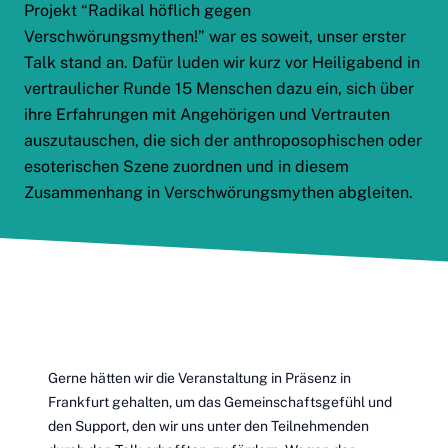
Projekt “Radikal höflich gegen
Verschwörungsmythen!” war es soweit, unser erster
Talk stand an. Dafür luden wir kurz vor Heiligabend in
vertraulicher Runde 15 Menschen dazu ein, sich über
ihre Erfahrungen mit Angehörigen und Vertrauten
auszutauschen, die sich der anthroposophischen oder
esoterischen Szene zuordnen und in diesem
Zusammenhang in Verschwörungsmythen abgleiten.
Gerne hätten wir die Veranstaltung in Präsenz in
Frankfurt gehalten, um das Gemeinschaftsgefühl und
den Support, den wir uns unter den Teilnehmenden