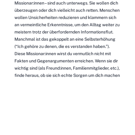
Missionar:innen – sind auch unterwegs. Sie wollen dich
überzeugen oder dich vielleicht auch retten. Menschen
wollen Unsicherheiten reduzieren und klammern sich
an vermeintliche Erkenntnisse, um den Alltag weiter zu
meistern trotz der überfordernden Informationsflut.
Manchmal ist das gekoppelt an eine Selbsterhöhung
(“Ich gehöre zu denen, die es verstanden haben.”).
Diese Missionar:innen wirst du vermutlich nicht mit
Fakten und Gegenargumenten erreichen. Wenn sie dir
wichtig sind (als Freund:innen, Familienmitglieder, etc.),
finde heraus, ob sie sich echte Sorgen um dich machen
und versuche einfach mal den Blickwinkel der Person
einzunehmen. Dadurch gibt es weniger Potenzial für
Feindseligkeit und es hilft evtl. beim Aufrechterhalten
der Beziehung. Manchmal hilft es der Person
zuzugestehen, dass es ein überirdisches Reich gibt,
auch wenn du dich nicht davor zu fürchten brauchst.
Was wäre, wenn? – Wenn es die Beziehung zulässt,